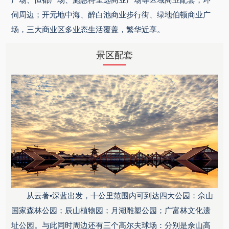
伺周边；开元地中海、醉白池商业步行街、绿地伯顿商业广
场，三大商业区多业态生活覆盖，繁华近享。
景区配套
从云著•深蓝出发，十公里范围内可到达四大公园：佘山
国家森林公园；辰山植物园；月湖雕塑公园；广富林文化遗
址公园。与此同时周边还有三个高尔夫球场：分别是佘山高